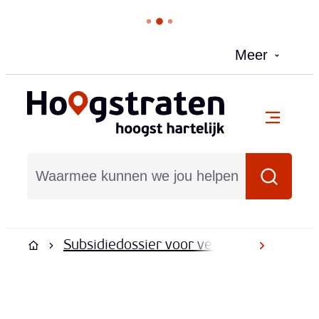
Naar inhoud
Meer
Hoogstraten
menu
Waarmee kunnen we jou helpen?
Zoeken
Subsidiedossier voor verenigingen 2025
scroll na
Startpagina