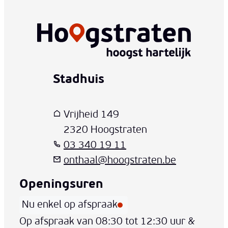
Stadhuis
www-contact-text-name
Adres
T
E-mail
Vrijheid 149
,
2320
Hoogstraten
03 340 19 11
onthaal
@
hoogstraten.be
Openingsuren
Nu enkel op afspraak
Vandaag
Op afspraak van
08:30
tot
12:30
uur
&