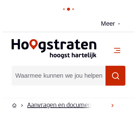
Naar inhoud
Meer
Hoogstraten
menu
Waarmee kunnen we jou helpen?
Zoeken
Aanvragen en documenten
Document
scroll na
Startpagina