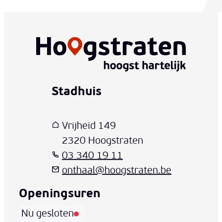
Stadhuis
www-contact-text-name
Adres
T
E-mail
Vrijheid 149
,
2320
Hoogstraten
03 340 19 11
onthaal
@
hoogstraten.be
Openingsuren
Nu gesloten
Vandaag