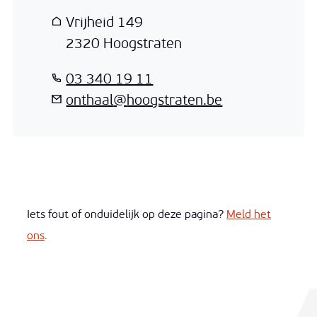
Adres
Vrijheid 149
,
2320
Hoogstraten
T
03 340 19 11
E-mail
onthaal
@
hoogstraten.be
Iets fout of onduidelijk op deze pagina?
Meld het
ons
.