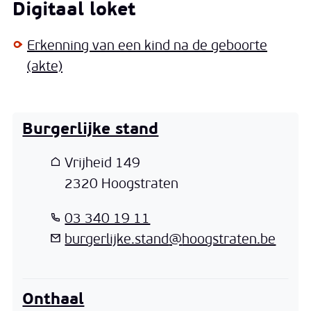
Digitaal loket
Erkenning van een kind na de geboorte
(akte)
Burgerlijke stand
Adres
Vrijheid 149
,
2320
Hoogstraten
T
03 340 19 11
E-mail
burgerlijke.stand
@
hoogstraten.be
Onthaal