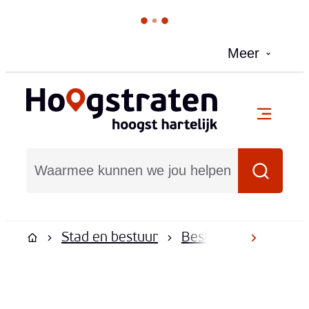
Naar inhoud
Meer
Hoogstraten
menu
Waarmee kunnen we jou helpen?
Zoeken
Stad en bestuur
Besluiten en reglem
scroll na
Startpagina