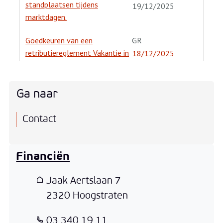
Ga naar
Contact
Financiën
Adres
Jaak Aertslaan 7
,
2320
Hoogstraten
T
03 340 19 11