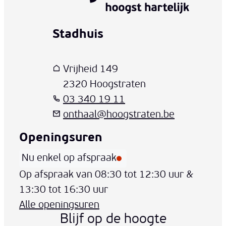
Stadhuis
www-contact-text-name
Adres
T
E-mail
Vrijheid 149
,
2320
Hoogstraten
03 340 19 11
onthaal
@
hoogstraten.be
Openingsuren
Nu enkel op afspraak
Vandaag
Op afspraak van
08:30
tot
12:30
uur
&
13:30
tot
16:30
uur
Alle openingsuren
Blijf op de hoogte