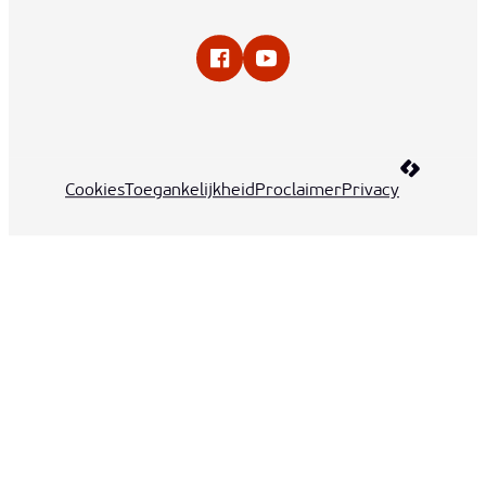
Facebook
YouTube
LCP nv 20
Cookies
Toegankelijkheid
Proclaimer
Privacy