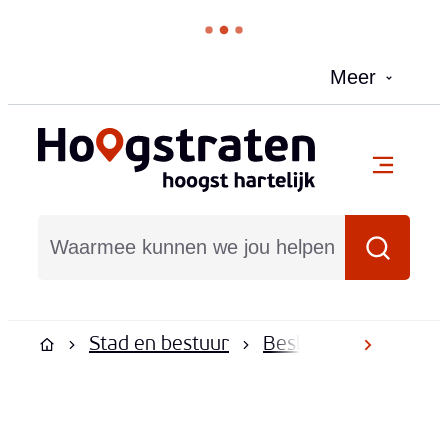
Naar inhoud
Meer
Hoogstraten
menu
Waarmee kunnen we jou helpen?
Zoeken
Stad en bestuur
Besluiten en reglem
scroll na
Startpagina