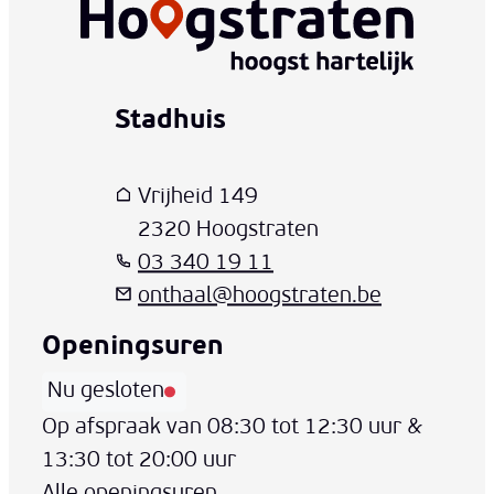
Stadhuis
www-contact-text-name
Adres
T
E-mail
Vrijheid 149
,
2320
Hoogstraten
03 340 19 11
onthaal
@
hoogstraten.be
Openingsuren
Nu gesloten
Vandaag
Op afspraak van
08:30
tot
12:30
uur
&
13:30
tot
20:00
uur