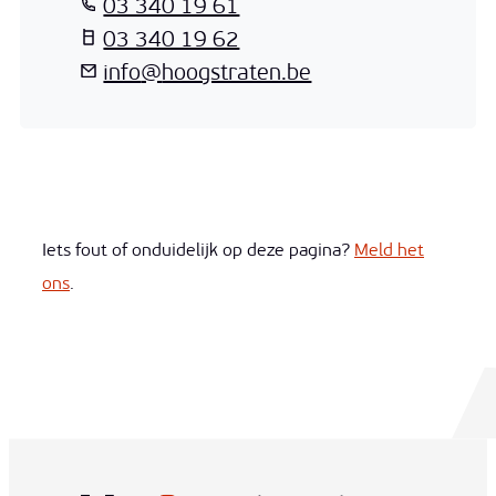
T
03 340 19 61
T
03 340 19 62
E-mail
info
@
hoogstraten.be
Iets fout of onduidelijk op deze pagina?
Meld het
ons
.