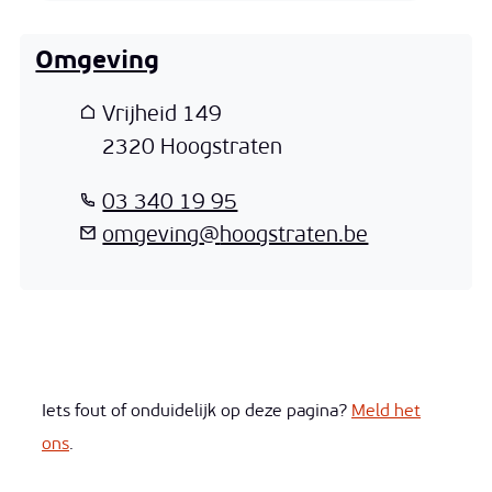
Omgeving
Adres
Vrijheid 149
,
2320
Hoogstraten
T
03 340 19 95
E-mail
omgeving
@
hoogstraten.be
Iets fout of onduidelijk op deze pagina?
Meld het
ons
.