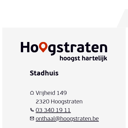
Stadhuis
www-contact-text-name
Adres
T
E-mail
Vrijheid 149
,
2320
Hoogstraten
03 340 19 11
onthaal
@
hoogstraten.be