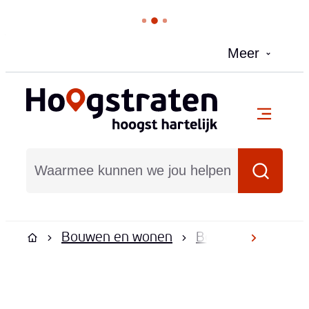
Naar inhoud
Meer
Hoogstraten
menu
Waarmee kunnen we jou helpen?
Zoeken
Bouwen en wonen
Bouwen en verbo
scroll na
Startpagina