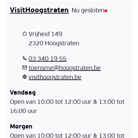
VisitHoogstraten
Nu gesloten
Adres
Vrijheid 149
,
2320
Hoogstraten
T
03 340 19 55
E-mail
toerisme
@
hoogstraten.be
Website
visithoogstraten.be
Vandaag
Open van
10:00
tot
12:00
uur
&
13:00
tot
16:00
uur
Morgen
Open van
10:00
tot
12:00
uur
&
13:00
tot