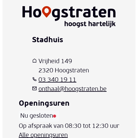
Stadhuis
www-contact-text-name
Adres
T
E-mail
Vrijheid 149
,
2320
Hoogstraten
03 340 19 11
onthaal
@
hoogstraten.be
Openingsuren
Nu gesloten
Vandaag
Op afspraak van
08:30
tot
12:30
uur
Alle openingsuren