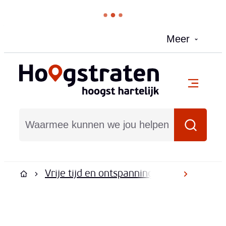
Naar inhoud
Meer
Hoogstraten
menu
Waarmee kunnen we jou helpen?
Zoeken
Vrije tijd en ontspanning
VisitHoogst
scroll na
Startpagina