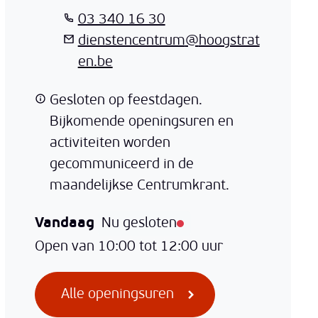
T
03 340 16 30
E-mail
dienstencentrum
@
hoogstrat
en.be
Gesloten op feestdagen.
Bijkomende openingsuren en
activiteiten worden
gecommuniceerd in de
maandelijkse Centrumkrant.
Vandaag
Nu gesloten
Open van
10:00
tot
12:00
uur
Lokaal dienstencentr
Alle openingsuren