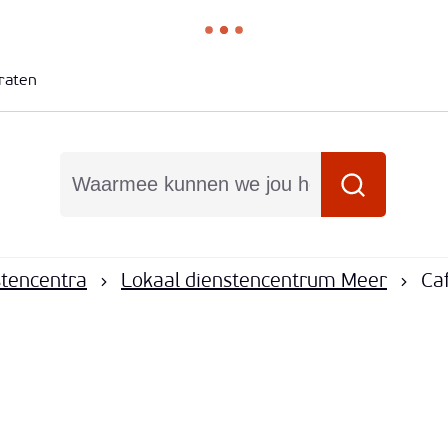
raten
Waarmee kunnen we jou helpen?
Zoeken
stencentra
Lokaal dienstencentrum Meer
Ca