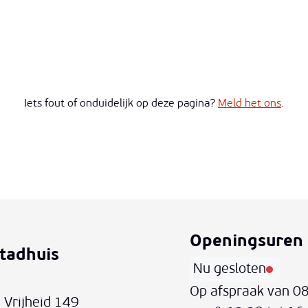
Iets fout of onduidelijk op deze pagina?
Meld het ons
.
Openingsuren
tadhuis
ontact-text-name
l
Nu gesloten
Vandaag
Op afspraak van
08
Vrijheid 149