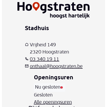
Stadhuis
www-contact-text-name
Adres
T
E-mail
Vrijheid 149
,
2320
Hoogstraten
03 340 19 11
onthaal
@
hoogstraten.be
Openingsuren
Nu gesloten
Vandaag
Gesloten
Alle openingsuren