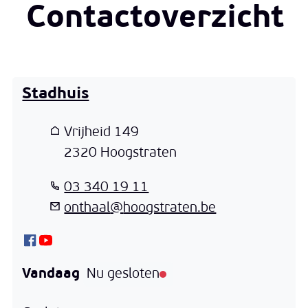
Contactoverzicht
Populair
Stadhuis
Adres
Vrijheid 149
,
2320
Hoogstraten
T
03 340 19 11
E-mail
onthaal
@
hoogstraten.be
Facebook
YouTube
Stadhuis
Stadhuis
Vandaag
Nu gesloten