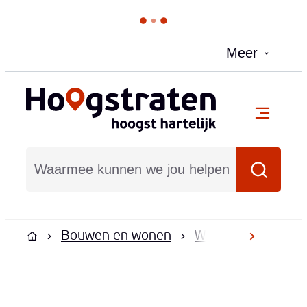
Naar inhoud
Meer
Hoogstraten
menu
Waarmee kunnen we jou helpen?
Zoeken
Bouwen en wonen
Wonen
Huren e
scroll na
Startpagina