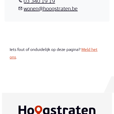
T
03 340 19 19
E-mail
wonen
@
hoogstraten.be
Iets fout of onduidelijk op deze pagina?
Meld het
ons
.