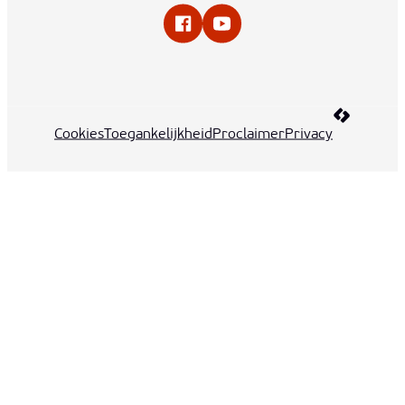
Facebook
YouTube
LCP nv 20
Cookies
Toegankelijkheid
Proclaimer
Privacy