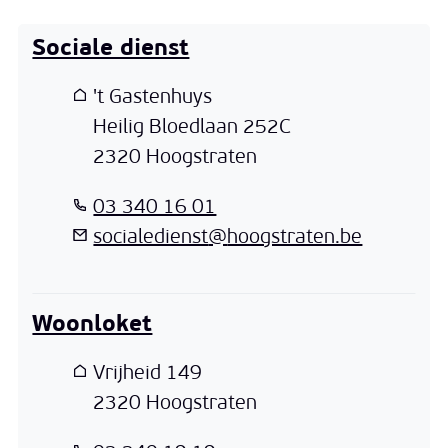
Sociale dienst
Adres
't Gastenhuys
Heilig Bloedlaan 252C
,
2320
Hoogstraten
T
03 340 16 01
E-mail
socialedienst
@
hoogstraten.be
Woonloket
Adres
Vrijheid 149
,
2320
Hoogstraten