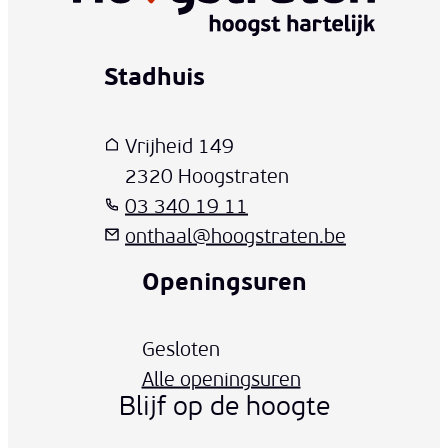
Stadhuis
www-contact-text-name
Adres
T
E-mail
Vrijheid 149
,
2320
Hoogstraten
03 340 19 11
onthaal
@
hoogstraten.be
Openingsuren
Vandaag
Gesloten
Alle openingsuren
Blijf op de hoogte