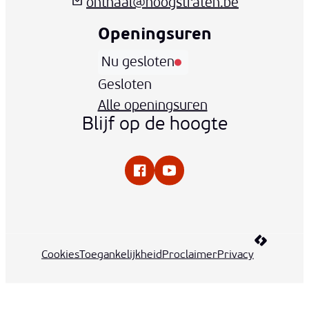
onthaal
@
hoogstraten.be
Openingsuren
Nu gesloten
Vandaag
Gesloten
Alle openingsuren
Blijf op de hoogte
Facebook
YouTube
LCP nv 20
Cookies
Toegankelijkheid
Proclaimer
Privacy