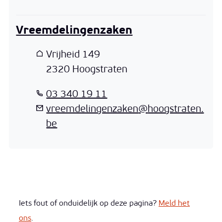
Vreemdelingenzaken
Adres
Vrijheid 149
,
2320
Hoogstraten
T
03 340 19 11
E-mail
vreemdelingenzaken
@
hoogstraten.
be
Iets fout of onduidelijk op deze pagina?
Meld het
ons
.