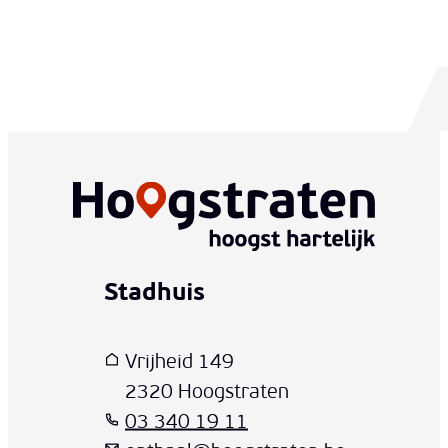
Stadhuis
www-contact-text-name
Adres
T
E-mail
Vrijheid 149
,
2320
Hoogstraten
03 340 19 11