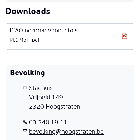
Downloads
ICAO normen voor foto's
4,1 Mb
pdf
Bevolking
Adres
Stadhuis
Vrijheid 149
,
2320
Hoogstraten
T
03 340 19 11
E-mail
bevolking
@
hoogstraten.be