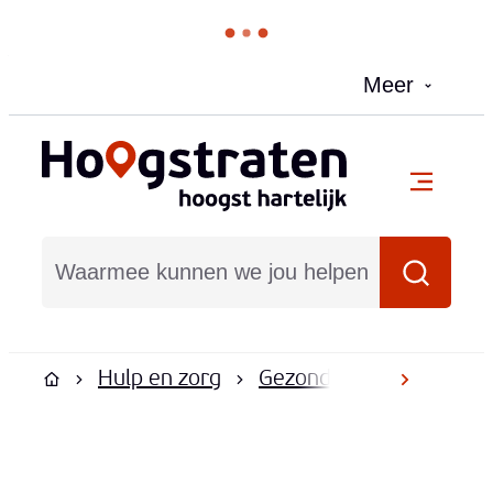
Naar inhoud
Meer
Hoogstraten
menu
Waarmee kunnen we jou helpen?
Zoeken
Hulp en zorg
Gezondheid
Hartvei
scroll na
Startpagina