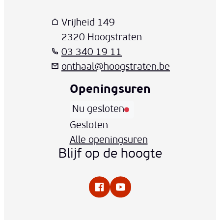
Vrijheid 149
,
2320
Hoogstraten
03 340 19 11
onthaal
@
hoogstraten.be
Openingsuren
Nu gesloten
Vandaag
Gesloten
Alle openingsuren
Blijf op de hoogte
Facebook
YouTube