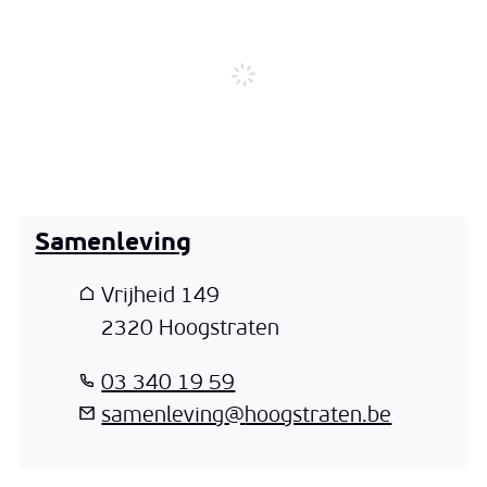
Samenleving
Adres
Vrijheid 149
,
2320
Hoogstraten
T
03 340 19 59
E-mail
samenleving
@
hoogstraten.be