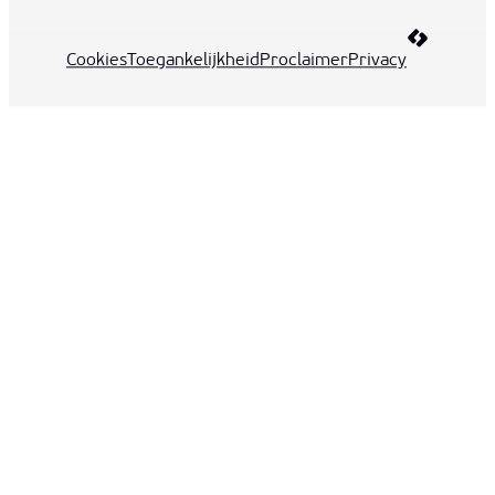
LCP nv 20
Cookies
Toegankelijkheid
Proclaimer
Privacy