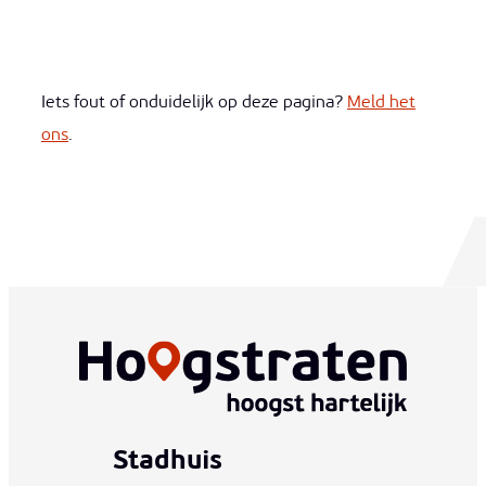
Iets fout of onduidelijk op deze pagina?
Meld het
ons
.
Stadhuis
www-contact-text-name
Adres
T
E-mail