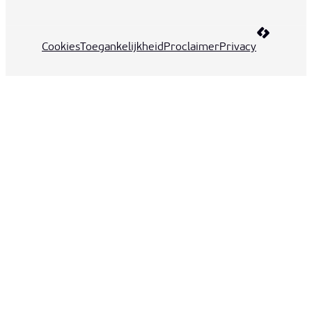
LCP nv 20
Cookies
Toegankelijkheid
Proclaimer
Privacy