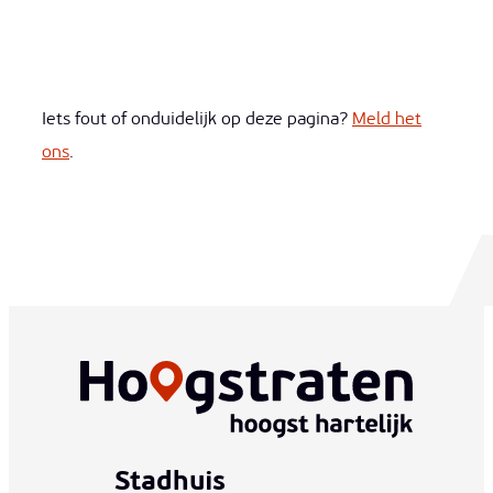
Iets fout of onduidelijk op deze pagina?
Meld het
ons
.
Stadhuis
www-contact-text-name
Adres
T
E-mail