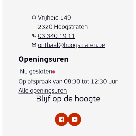
Vrijheid 149
,
2320
Hoogstraten
03 340 19 11
onthaal
@
hoogstraten.be
Openingsuren
Nu gesloten
Vandaag
Op afspraak van
08:30
tot
12:30
uur
Alle openingsuren
Blijf op de hoogte
Facebook
YouTube