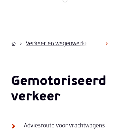
Verkeer en wegenwerken
Mobiliteit
scroll na
Startpagina
Gemotoriseerd
verkeer
Thema's
Adviesroute voor vrachtwagens