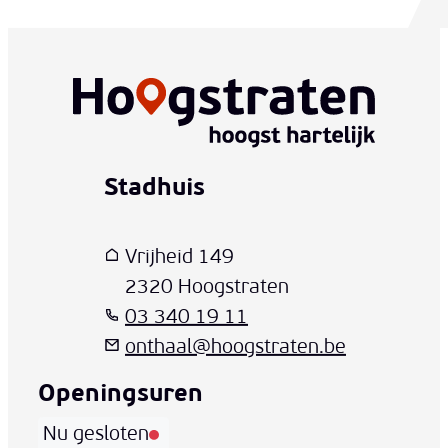
Stadhuis
www-contact-text-name
Adres
T
E-mail
Vrijheid 149
,
2320
Hoogstraten
03 340 19 11
onthaal
@
hoogstraten.be
Openingsuren
Nu gesloten