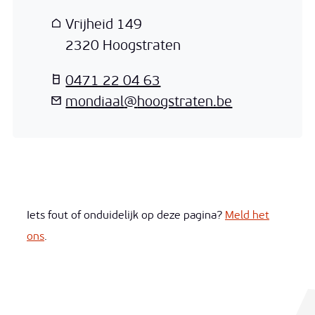
Adres
Vrijheid 149
,
2320
Hoogstraten
T
0471 22 04 63
E-mail
mondiaal
@
hoogstraten.be
Iets fout of onduidelijk op deze pagina?
Meld het
ons
.