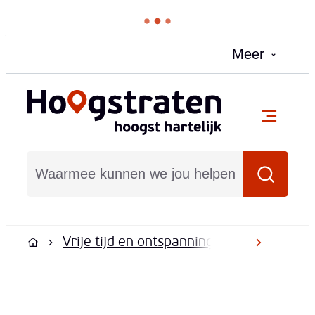
Naar inhoud
Meer
Hoogstraten
menu
Waarmee kunnen we jou helpen?
Zoeken
Vrije tijd en ontspanning
Subsidies e
scroll na
Startpagina