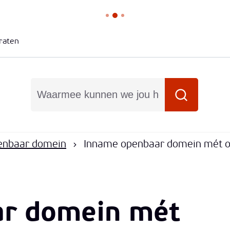
raten
Waarmee kunnen we jou helpen?
Zoeken
enbaar domein
Inname openbaar domein mét o
r domein mét