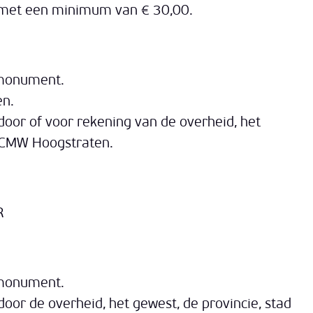
g met een minimum van € 30,00.
 monument.
en.
door of voor rekening van de overheid, het
 OCMW Hoogstraten.
R
 monument.
oor de overheid, het gewest, de provincie, stad