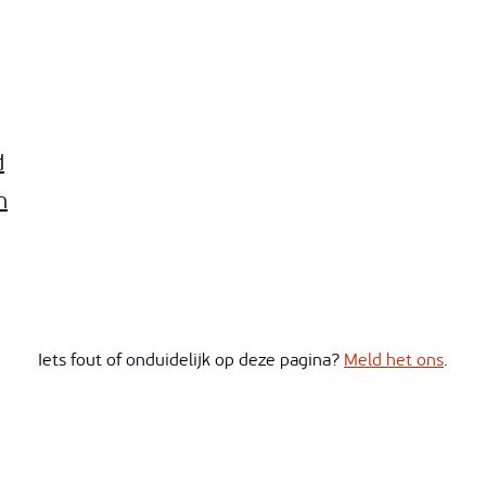
d
n
Iets fout of onduidelijk op deze pagina?
Meld het ons
.