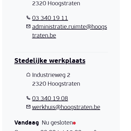
,
2320
Hoogstraten
T
03 340 19 11
E-mail
administratie.ruimte
@
hoogs
traten.be
Stedelijke werkplaats
Adres
Industrieweg 2
,
2320
Hoogstraten
T
03 340 19 08
E-mail
werkhuis
@
hoogstraten.be
Vandaag
Nu gesloten