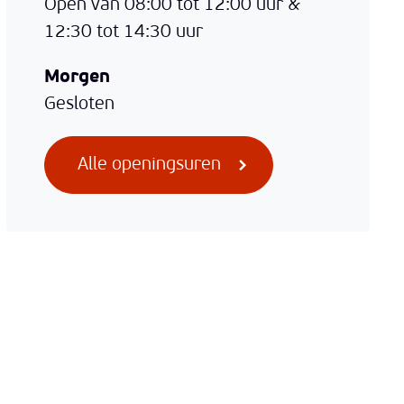
Open van
08:00
tot
12:00
uur
&
12:30
tot
14:30
uur
Morgen
Gesloten
Stedelijke werkplaats
Alle openingsuren