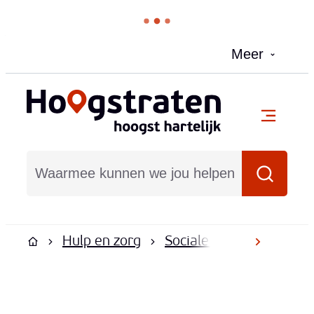
Naar inhoud
Meer
Hoogstraten
menu
Waarmee kunnen we jou helpen?
Zoeken
Hulp en zorg
Sociale dienstverlening
scroll na
Startpagina