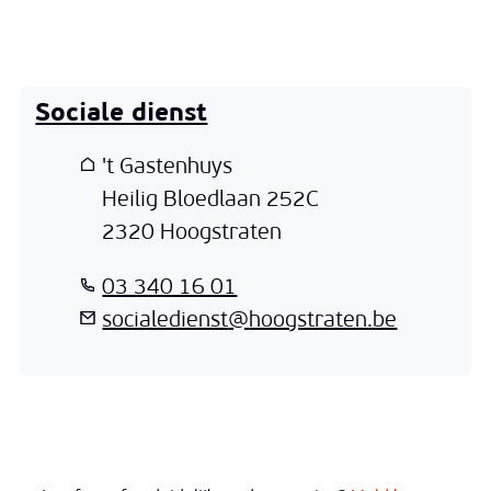
Sociale dienst
Adres
't Gastenhuys
Heilig Bloedlaan 252C
,
2320
Hoogstraten
T
03 340 16 01
E-mail
socialedienst
@
hoogstraten.be