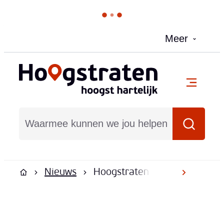
Naar inhoud
Meer
Hoogstraten
menu
Waarmee kunnen we jou helpen?
Zoeken
Nieuws
Hoogstraten versterkt same
scroll na
Startpagina