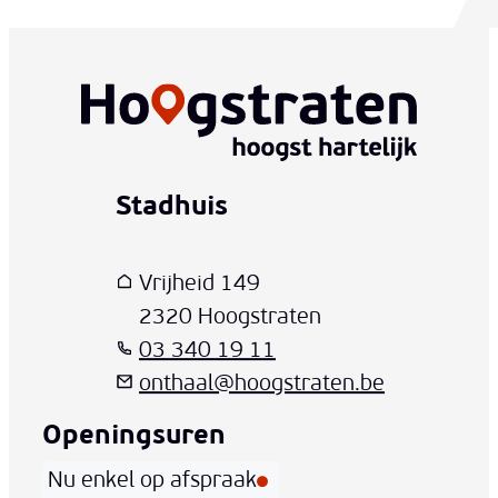
Stadhuis
www-contact-text-name
Adres
T
E-mail
Vrijheid 149
,
2320
Hoogstraten
03 340 19 11
onthaal
@
hoogstraten.be
Openingsuren
Nu enkel op afspraak
Vandaag