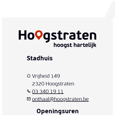
Stadhuis
www-contact-text-name
Adres
T
E-mail
Vrijheid 149
,
2320
Hoogstraten
03 340 19 11
onthaal
@
hoogstraten.be
Openingsuren