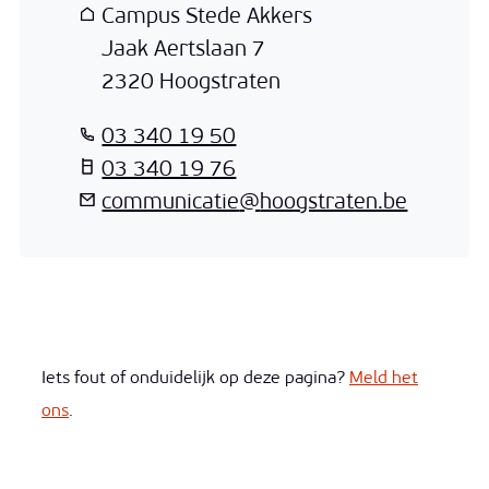
Adres
Campus Stede Akkers
Jaak Aertslaan 7
,
2320
Hoogstraten
T
03 340 19 50
T
03 340 19 76
E-mail
communicatie
@
hoogstraten.be
Iets fout of onduidelijk op deze pagina?
Meld het
ons
.