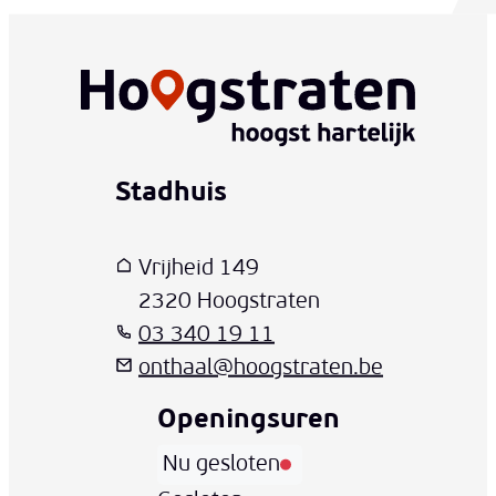
Stadhuis
www-contact-text-name
Adres
T
E-mail
Vrijheid 149
,
2320
Hoogstraten
03 340 19 11
onthaal
@
hoogstraten.be
Openingsuren
Nu gesloten
Vandaag