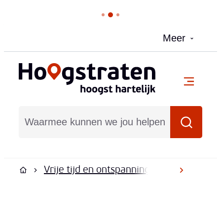
Naar inhoud
Meer
Hoogstraten
menu
Waarmee kunnen we jou helpen?
Zoeken
Vrije tijd en ontspanning
Kinderen en
scroll na
Startpagina