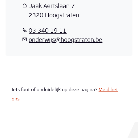
Adres
Jaak Aertslaan 7
,
2320
Hoogstraten
T
03 340 19 11
E-mail
onderwijs
@
hoogstraten.be
Iets fout of onduidelijk op deze pagina?
Meld het
ons
.