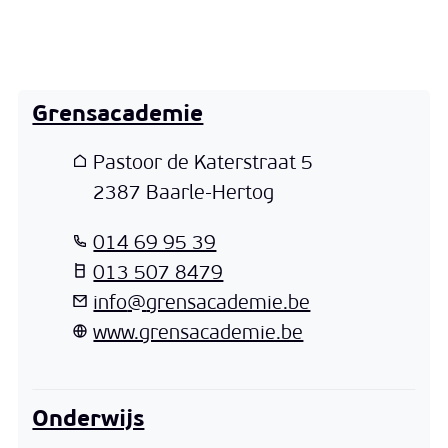
Grensacademie
Adres
Pastoor de Katerstraat 5
,
2387
Baarle-Hertog
T
014 69 95 39
T
013 507 8479
E-mail
info
@
grensacademie.be
Website
www.grensacademie.be
Onderwijs