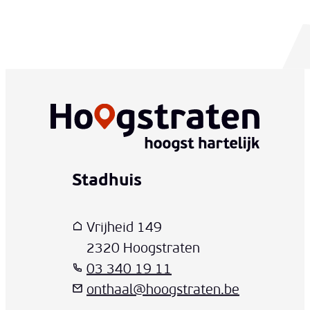
Stadhuis
www-contact-text-name
Adres
T
E-mail
Vrijheid 149
,
2320
Hoogstraten
03 340 19 11
onthaal
@
hoogstraten.be