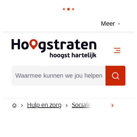
Naar inhoud
Meer
Hoogstraten
menu
Waarmee kunnen we jou helpen?
Zoeken
Hulp en zorg
Sociale dienstverlening
scroll na
Startpagina