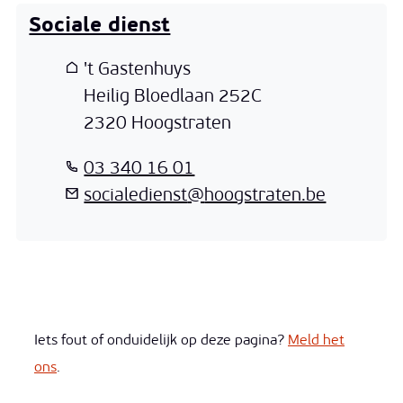
Sociale dienst
Adres
't Gastenhuys
Heilig Bloedlaan 252C
,
2320
Hoogstraten
T
03 340 16 01
E-mail
socialedienst
@
hoogstraten.be
Iets fout of onduidelijk op deze pagina?
Meld het
ons
.