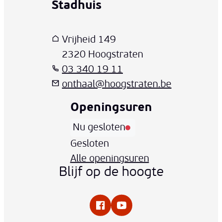
Stadhuis
www-contact-text-name
Adres
T
E-mail
Vrijheid 149
,
2320
Hoogstraten
03 340 19 11
onthaal
@
hoogstraten.be
Openingsuren
Nu gesloten
Vandaag
Gesloten
Alle openingsuren
Blijf op de hoogte
Facebook
YouTube