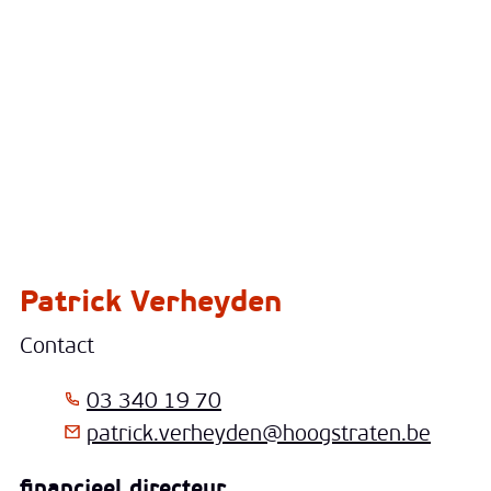
Patrick Verheyden
Contact
T
03 340 19 70
E-mail
patrick.verheyden
@
hoogstraten.be
Functies
financieel directeur