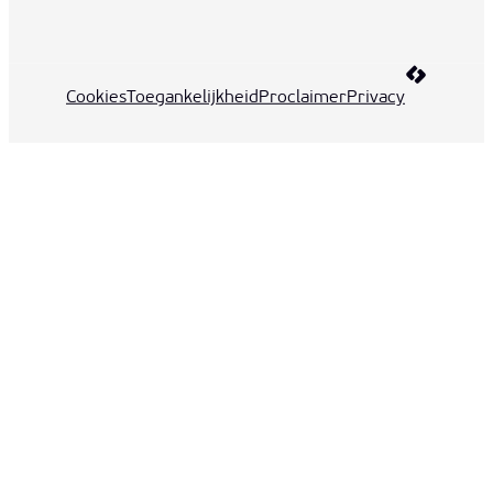
LCP nv 20
Cookies
Toegankelijkheid
Proclaimer
Privacy