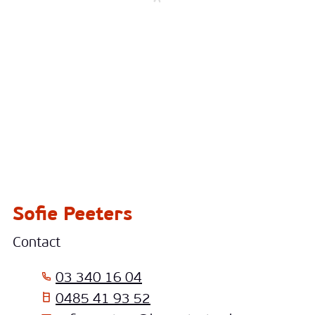
Sofie Peeters
Contact
T
03 340 16 04
T
0485 41 93 52