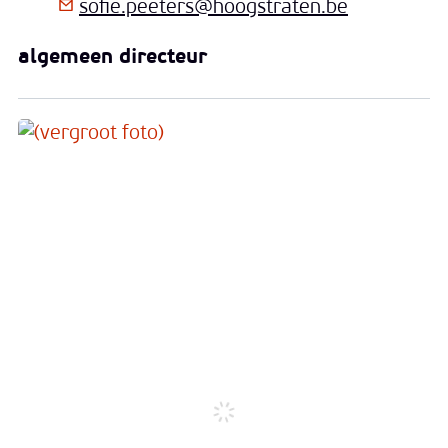
E-mail
sofie.peeters
@
hoogstraten.be
Functies
algemeen directeur