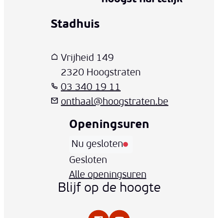
Stadhuis
www-contact-text-name
Adres
T
E-mail
Vrijheid 149
,
2320
Hoogstraten
03 340 19 11
onthaal
@
hoogstraten.be
Openingsuren
Nu gesloten
Vandaag
Gesloten
Alle openingsuren
Blijf op de hoogte