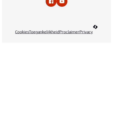
Facebook
YouTube
LCP nv 20
Cookies
Toegankelijkheid
Proclaimer
Privacy