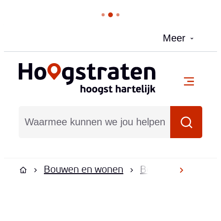
Naar inhoud
Meer
Hoogstraten
menu
Waarmee kunnen we jou helpen?
Zoeken
Bouwen en wonen
Bouwen en verbo
scroll na
Startpagina