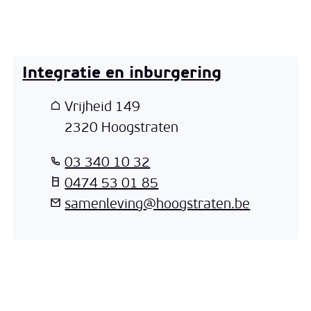
Integratie en inburgering
Adres
Vrijheid 149
,
2320
Hoogstraten
T
03 340 10 32
T
0474 53 01 85
E-mail
samenleving
@
hoogstraten.be