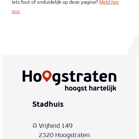
Iets fout of onduidelijk op deze pagina?
Meld het
ons
.
Stadhuis
www-contact-text-name
Adres
T
E-mail
Vrijheid 149
,
2320
Hoogstraten