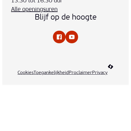
13:30
tot
16:30
uur
Alle openingsuren
Blijf op de hoogte
Facebook
YouTube
LCP nv 20
Cookies
Toegankelijkheid
Proclaimer
Privacy