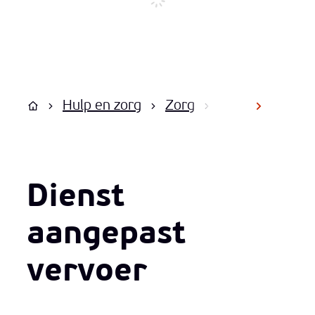
Hulp en zorg
Zorg
Thuiszorg
D
scroll na
Startpagina
Dienst
aangepast
vervoer