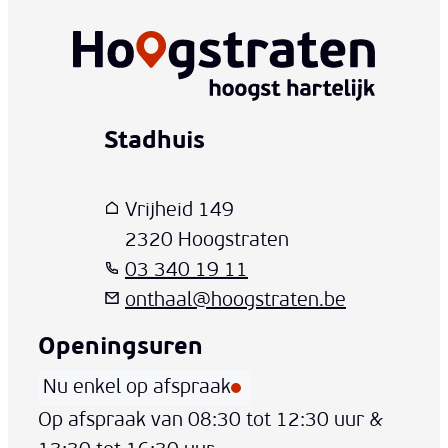
Stadhuis
www-contact-text-name
Adres
T
E-mail
Vrijheid 149
,
2320
Hoogstraten
03 340 19 11
onthaal
@
hoogstraten.be
Openingsuren
Nu enkel op afspraak
Vandaag
Op afspraak van
08:30
tot
12:30
uur
&