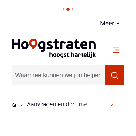
Naar inhoud
Meer
Hoogstraten
menu
Waarmee kunnen we jou helpen?
Zoeken
Aanvragen en documenten
Document
scroll na
Startpagina