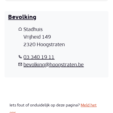
Bevolking
Adres
Stadhuis
Vrijheid 149
,
2320
Hoogstraten
T
03 340 19 11
E-mail
bevolking
@
hoogstraten.be
Iets fout of onduidelijk op deze pagina?
Meld het