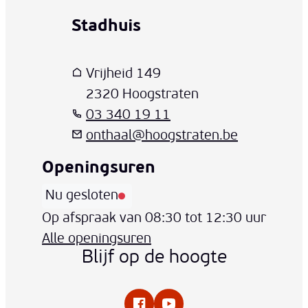
Stadhuis
www-contact-text-name
Adres
T
E-mail
Vrijheid 149
,
2320
Hoogstraten
03 340 19 11
onthaal
@
hoogstraten.be
Openingsuren
Nu gesloten
Vandaag
Op afspraak van
08:30
tot
12:30
uur
Alle openingsuren
Blijf op de hoogte