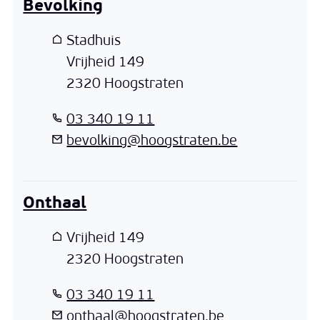
Bevolking
Adres
Stadhuis
Vrijheid 149
,
2320
Hoogstraten
T
03 340 19 11
E-mail
bevolking
@
hoogstraten.be
Onthaal
Adres
Vrijheid 149
,
2320
Hoogstraten
T
03 340 19 11
E-mail
onthaal
@
hoogstraten.be