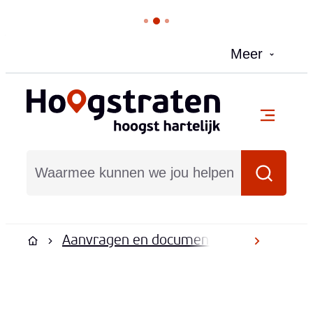
Naar inhoud
Meer
Hoogstraten
menu
Waarmee kunnen we jou helpen?
Zoeken
Aanvragen en documenten
Document
scroll na
Startpagina