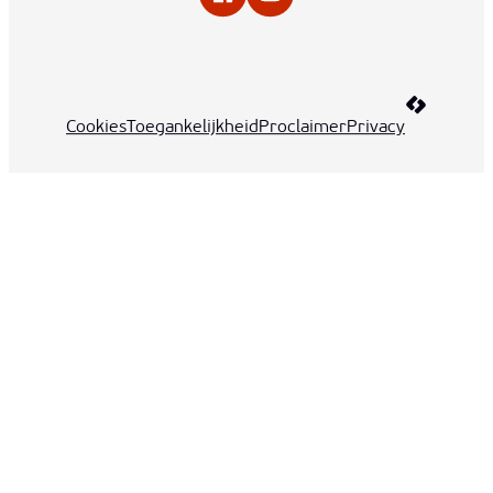
Facebook
YouTube
LCP nv 20
Cookies
Toegankelijkheid
Proclaimer
Privacy